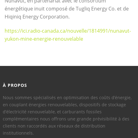
Nunavut, en partenariat avec le consortium
énergétique inuit composé de Tugliq Energy Co. et de
Hiqiniq Energy Corporation.
https://ici.radio-canada.ca/nouvelle/1814991/nunavut-
yukon-mine-energie-renouvelable
À PROPOS
Nous sommes spécialisés en optimisation des coûts d’énergie,
en couplant énergies renouvelables, dispositifs de stockage
d’électricité renouvelable, et carburants fossiles
complémentaires nous offrons une grande prévisibilité à des
clients non raccordés aux réseaux de distribution
institutionnels.