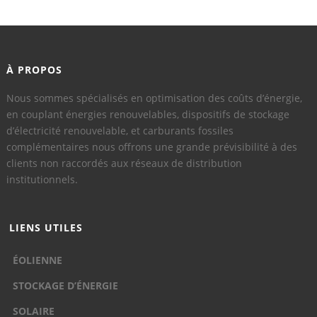
À PROPOS
Nous sommes spécialisés en optimisation des coûts d’énergie,
en couplant énergies renouvelables, dispositifs de stockage
d’électricité renouvelable, et carburants fossiles
complémentaires nous offrons une grande prévisibilité à des
clients non raccordés aux réseaux de distribution
institutionnels.
LIENS UTILES
ÉOLIENNE
STOCKAGE D’ÉNERGIE
SOLAIRE